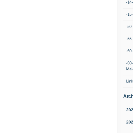
-14
-15
-50
-55
-60
-60
Mal
Lin
Arch
20
20