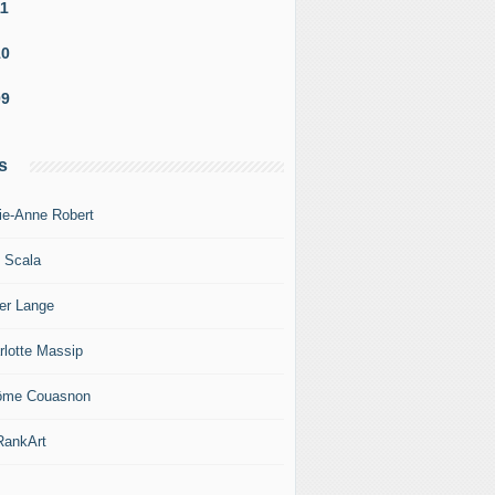
11
10
09
s
ie-Anne Robert
c Scala
ier Lange
rlotte Massip
ôme Couasnon
ankArt