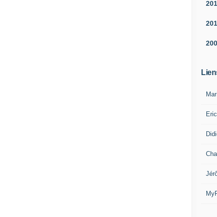
20
20
20
Lien
Mar
Eri
Did
Cha
Jér
MyR