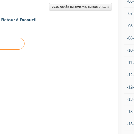
-06
2016-Année du civisme, ou pas ?!!!...
-07
Retour à l'accueil
-08
-08
-10
-11-
-12
-12
-13
-13
-13