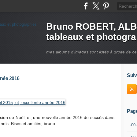
Bruno ROBERT, ALB
tableaux et photogr
mes albums d'images sont listés à droite de ce
Suiv
nnée 2016
Pag
casion de Noël, et, une nouvelle année 2016 de succès dans
nnels. Bises et amitiés, bruno
-00