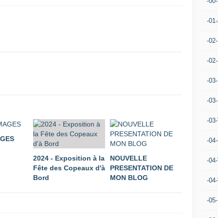
-00
-01
-02
-02
-03
-03
-03
AGES
-04
2024 - Exposition à la
NOUVELLE
-04
Fête des Copeaux d'à
PRESENTATION DE
Bord
MON BLOG
-04
-05