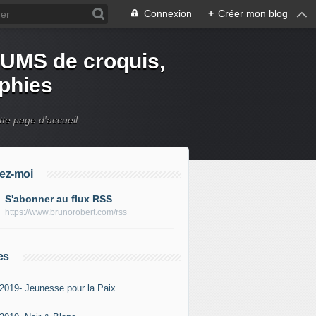
Connexion
+
Créer mon blog
UMS de croquis,
aphies
tte page d'accueil
ez-moi
S'abonner au flux RSS
https://www.brunorobert.com/rss
es
-2019- Jeunesse pour la Paix