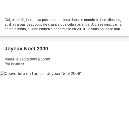
Oui, bien sûr, tout ne va pas pour le mieux dans ce monde à deux vitesses,
et, il n'y a pas beaucoup de chance que cela s'arrange. Alors rêvons, d'ici à
demain matin, qu'une embellie apparaisse en 2010. Je vous souhaite donc
une excellente année 2010,...
Joyeux Noël 2009
Publié le 23/12/2009 à 15:09
Par
brubear