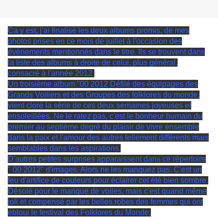
Ca y est, j'ai finalisé les deux albums promis, de mes
photos prises en ce mois de juillet à l'occasion des
évènements mentionnés dans le titre. Ils se trouvent dans
la liste des albums à droite de celui, plus général,
consacré à l'année 2012.
Un troisième album "00 2012 Défilé des équipages des
Grands Voiliers et des Groupes des folklores du monde,
vient clore la série de ces deux semaines joyeuses et
ensoleillées. Ne le ratez pas, c'est le bonheur humain du
premier au septième degré du plaisir de vivre ensemble
dans la paix et l'amour des autres tellement différents mais
semblables dans les aspirations.
D'autres petites surprises apparaissent dans ce répertoire
" 00 2012" d'images. Alors ne les manquez pas. C'est un
feu d'artifice de couleurs pour éclairer cet été bien sombre.
Désolé pour le manque de voiles, mais c'est quand même
joli et compensé par les belles robes des femmes qui ont
ébloui le festival des Folklores du Monde.