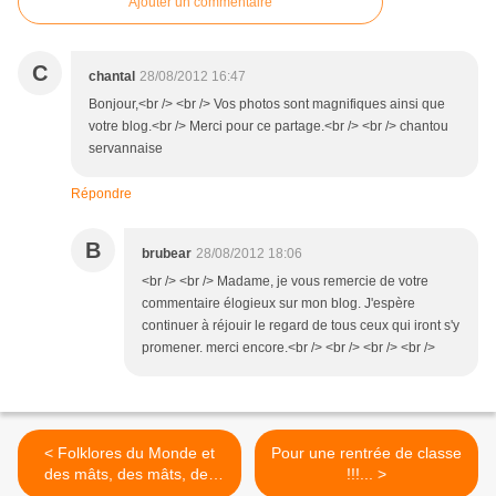
Ajouter un commentaire
C
chantal
28/08/2012 16:47
Bonjour,<br /> <br /> Vos photos sont magnifiques ainsi que
votre blog.<br /> Merci pour ce partage.<br /> <br /> chantou
servannaise
Répondre
B
brubear
28/08/2012 18:06
<br /> <br /> Madame, je vous remercie de votre
commentaire élogieux sur mon blog. J'espère
continuer à réjouir le regard de tous ceux qui iront s'y
promener. merci encore.<br /> <br /> <br /> <br />
< Folklores du Monde et
Pour une rentrée de classe
des mâts, des mâts, des
!!!... >
mâts !!!...