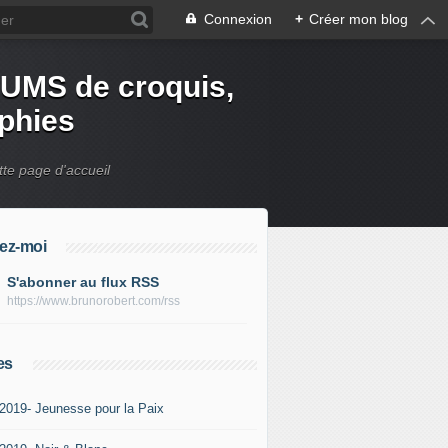
Connexion
+
Créer mon blog
UMS de croquis,
aphies
tte page d'accueil
ez-moi
S'abonner au flux RSS
https://www.brunorobert.com/rss
es
-2019- Jeunesse pour la Paix