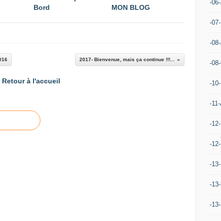
-06
Bord
MON BLOG
-07
-08
2016
2017- Bienvenue, mais ça continue !!!...
-08
Retour à l'accueil
-10
-11-
-12
-12
-13
-13
-13