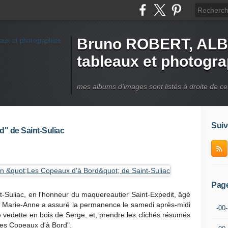
Bruno ROBERT, ALB
tableaux et photogr
mes albums d'images sont listés à droite de ce
Suiv
" de Saint-Suliac
Pag
t-Suliac, en l'honneur du maquereautier Saint-Expedit, âgé
. Marie-Anne a assuré la permanence le samedi après-midi
-00
e vedette en bois de Serge, et, prendre les clichés résumés
es Copeaux d'à Bord".