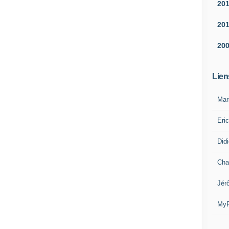
20
20
20
Lien
Mar
Eri
Did
Cha
Jér
MyR