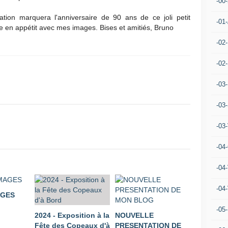
-00
ation marquera l'anniversaire de 90 ans de ce joli petit
-01
 en appétit avec mes images. Bises et amitiés, Bruno
-02
-02
-03
-03
-03
-04
-04
-04
AGES
-05
2024 - Exposition à la
NOUVELLE
Fête des Copeaux d'à
PRESENTATION DE