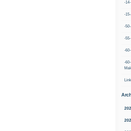
-14
-15
-50
-55
-60
-60
Mal
Lin
Arch
20
20