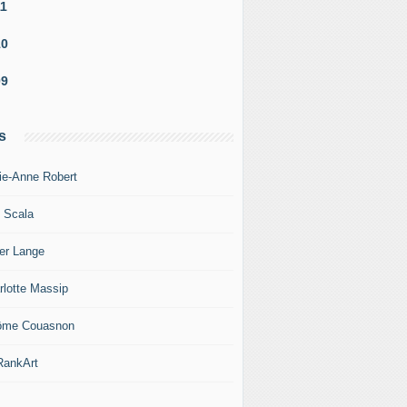
11
10
09
s
ie-Anne Robert
c Scala
ier Lange
rlotte Massip
ôme Couasnon
ankArt