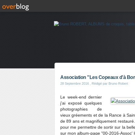
Association "Les Copeaux d'à Bord
28 Septembre 2016
, Rédigé par Bruno Robert
Le week-end dernier
j'ai exposé quelques
photographies de
vieux gréements et de la Rance à Sain
de 89 ans et magnifiquement restauré
pour me permettre de sortir sur la bell
sur mon album-page "00-2016-Assoc' l