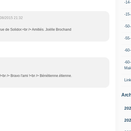
-14
-15
08/2015 21:32
-50
vue de Solidor.<br /> Amitiés. Joëlle Brochand
-55
-60
-60
Mal
r /> Bravo l'ami !<br /> Bénétienne.étienne.
Lin
Arch
20
20