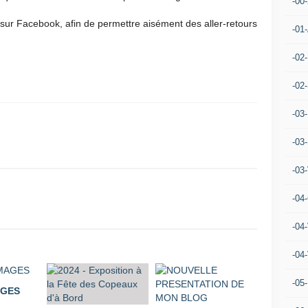
-00
e sur Facebook, afin de permettre aisément des aller-retours
-01
-02
-02
-03
-03
-03
-04
-04
-04
-05
AGES