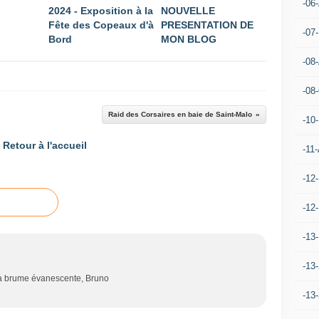
-06
2024 - Exposition à la
NOUVELLE
Fête des Copeaux d'à
PRESENTATION DE
-07
Bord
MON BLOG
-08
-08
Raid des Corsaires en baie de Saint-Malo
-10
Retour à l'accueil
-11-
-12
-12
-13
-13
la brume évanescente, Bruno
-13