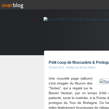
Petit coup de Muscadets & Prolog
29 Août 2015
, Rédigé par Bruno Robert
Une nouvelle page (album)
s'est imagée du fleuron des
"Sixties", qui a régaté sur le
Bassin Vauban, par un temps d'été s
patienté, toute la matinée, à la Pointe
prologue du Tour de Bretagne. Ce fut
toiles légèrement brumeuses du rideau qu