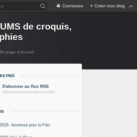
Connexion
+
Créer mon blog
UMS de croquis,
aphies
tte page d'accueil
ez-moi
S'abonner au flux RSS
https://www.brunorobert.com/rss
es
-2019- Jeunesse pour la Paix