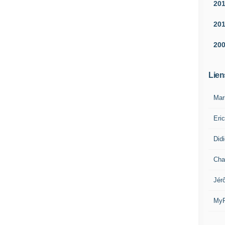
20
20
20
Lien
Mar
Eri
Did
Cha
Jér
MyR