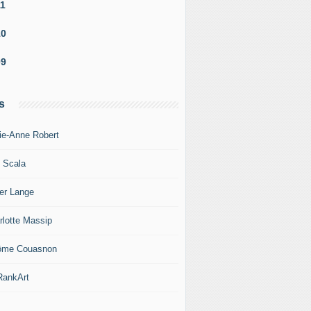
11
10
09
s
ie-Anne Robert
c Scala
ier Lange
rlotte Massip
ôme Couasnon
ankArt