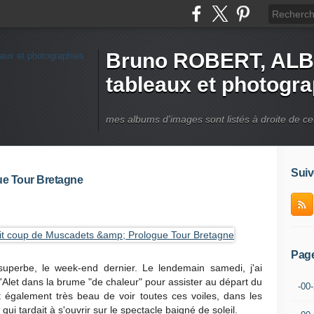
Bruno ROBERT, ALB
tableaux et photogr
mes albums d'images sont listés à droite de ce
Suiv
ue Tour Bretagne
Pag
uperbe, le week-end dernier. Le lendemain samedi, j'ai
 d'Alet dans la brume "de chaleur" pour assister au départ du
-00
 également très beau de voir toutes ces voiles, dans les
i tardait à s'ouvrir sur le spectacle baigné de soleil.