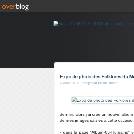
Expo de photo des Folklores du Mon
6 Juillet 2014
, Rédigé par Bruno Robert
dernier, alors j'ai créé un nouvel albu
de mes images saisies à cette occasio
- dans la page "Album-05-Humains" vou