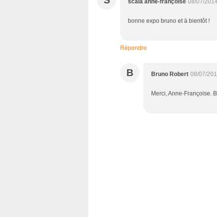
S
scala anne-françoise
08/07/2014
bonne expo bruno et à bientôt !
Répondre
B
Bruno Robert
08/07/201
Merci, Anne-Françoise. B