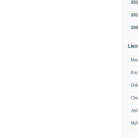
20
20
20
Lien
Mar
Eri
Did
Cha
Jér
MyR