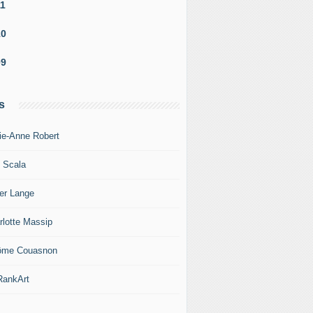
11
10
09
s
ie-Anne Robert
c Scala
ier Lange
rlotte Massip
ôme Couasnon
ankArt