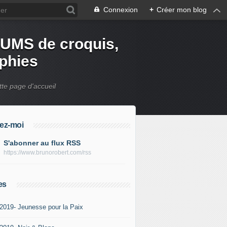
Connexion
+
Créer mon blog
UMS de croquis,
aphies
tte page d'accueil
ez-moi
S'abonner au flux RSS
https://www.brunorobert.com/rss
es
-2019- Jeunesse pour la Paix