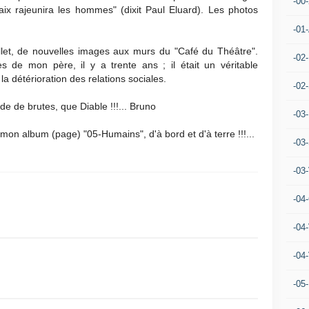
-00
paix rajeunira les hommes" (dixit Paul Eluard). Les photos
-01
uillet, de nouvelles images aux murs du "Café du Théâtre".
-02
s de mon père, il y a trente ans ; il était un véritable
la détérioration des relations sociales.
-02
e de brutes, que Diable !!!... Bruno
-03
 mon album (page) "05-Humains", d'à bord et d'à terre !!!...
-03
-03
-04
-04
-04
-05