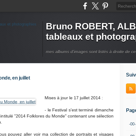
Bruno ROBERT, ALB
tableaux et photogr
mes albums d'images sont listés à droite de ce
Suiv
de, en juillet
Mises à jour le 17 juillet 2014 :
- le Festival s'est terminé dimanche
Pag
m intitulé "2014 Folklores du Monde" contenant une sélection
n.
-00
s pouvez aller voir ma collection de portraits et visages