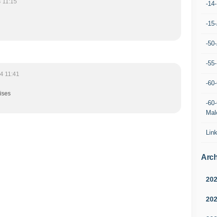
 11:15
-14
-15
-50
-55
4 11:41
-60
ises
-60
Mal
Lin
Arch
20
20