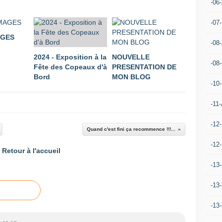
-06
-07
AGES
-08
2024 - Exposition à la
NOUVELLE
-08
Fête des Copeaux d'à
PRESENTATION DE
Bord
MON BLOG
-10
-11-
-12
Quand c'est fini ça recommence !!!...
-12
Retour à l'accueil
-13
-13
-13